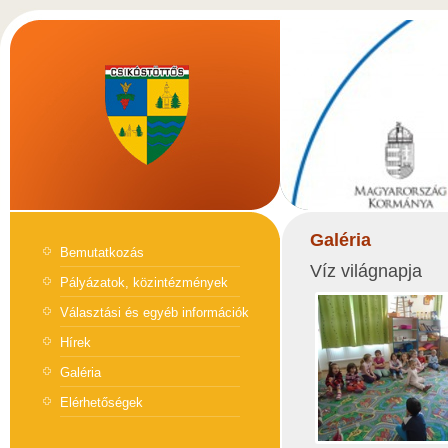
Galéria
Bemutatkozás
Víz világnapja
Pályázatok, közintézmények
Választási és egyéb információk
Hírek
Galéria
Elérhetőségek