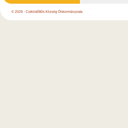
© 2026 - Csikóstőttős Község Önkormányzata