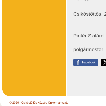
Csikóstőttős, 
Pintér Szilárd
polgármester
Facebook
© 2026 - Csikóstőttős Község Önkormányzata