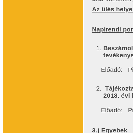
Az ülés helye
7341 Csi
Napirendi po
Beszámol
tevékeny
Előadó: Pint
Tájékozt
2018. évi
Előadó: Pint
3.) Egyebek