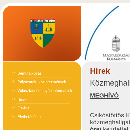
Hírek
Bemutatkozás
Közmeghal
Pályázatok, közintézmények
Választási és egyéb információk
MEGHÍVÓ
Hírek
Galéria
Csikóstőttős 
Elérhetőségek
közmeghallgat
órai
kezdettel