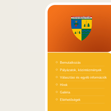
Bemutatkozás
Pályázatok, közintézmények
Választási és egyéb információk
Hírek
Galéria
Elérhetőségek