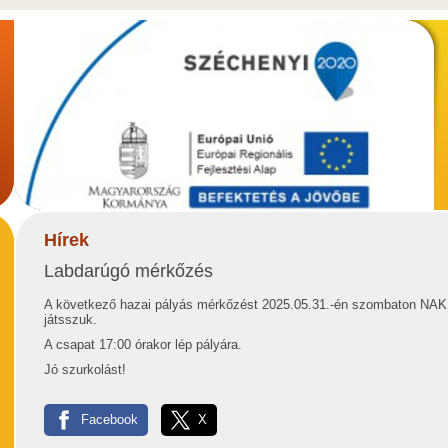
Hírek
Labdarúgó mérkőzés
A következő hazai pályás mérkőzést 2025.05.31.-én szombaton NAK
játsszuk.
A csapat 17:00 órakor lép pályára.
Jó szurkolást!
Facebook
X