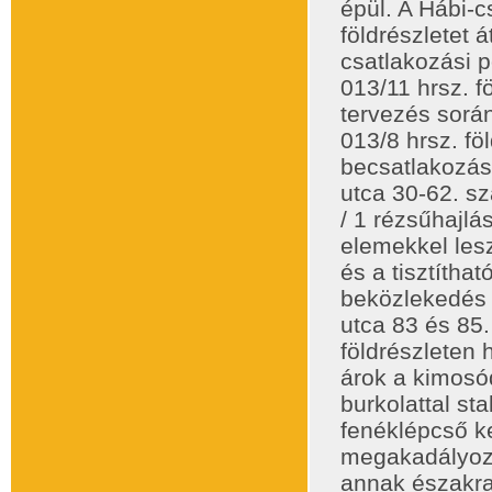
épül. A Hábi-c
földrészletet á
csatlakozási 
013/11 hrsz. f
tervezés sorá
013/8 hrsz. fö
becsatlakozás
utca 30-62. sz
/ 1 rézsűhajl
elemekkel les
és a tisztítha
beközlekedés 
utca 83 és 85
földrészleten 
árok a kimosó
burkolattal st
fenéklépcső ke
megakadályozá
annak északr