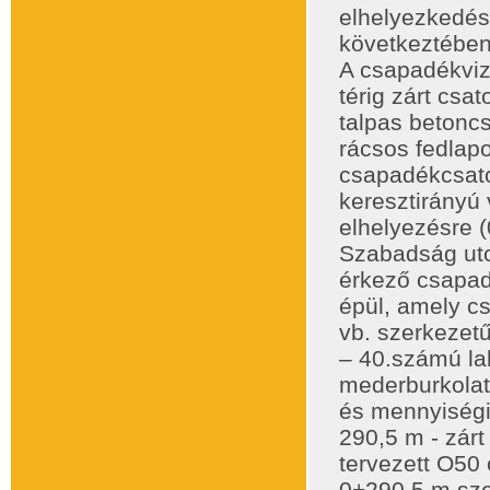
elhelyezkedése
következtében 
A csapadékviz
térig zárt cs
talpas betoncs
rácsos fedlapo
csapadékcsator
keresztirányú
elhelyezésre 
Szabadság utcá
érkező csapad
épül, amely cs
vb. szerkezet
– 40.számú lak
mederburkolatú
és mennyiségi 
290,5 m - zár
tervezett O50
0+290,5 m sze