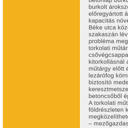
burkolt ároks
előregyártott 
kapacitás növe
Béke utca köz
szakaszán lév
probléma meg
torkolati műtá
csővégcsappan
kitorkollásná
műtárgy előtt 
lezárófog körn
biztosító mede
keresztmetsze
betoncsőből épü
A torkolati mű
földrészleten k
megközelíthet
– mezőgazdasá