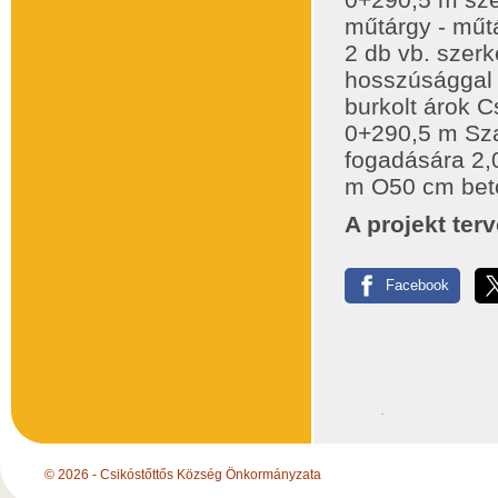
műtárgy - műtá
2 db vb. szer
hosszúsággal 
burkolt árok C
0+290,5 m Sza
fogadására 2,
m O50 cm bet
A projekt ter
Facebook
© 2026 - Csikóstőttős Község Önkormányzata