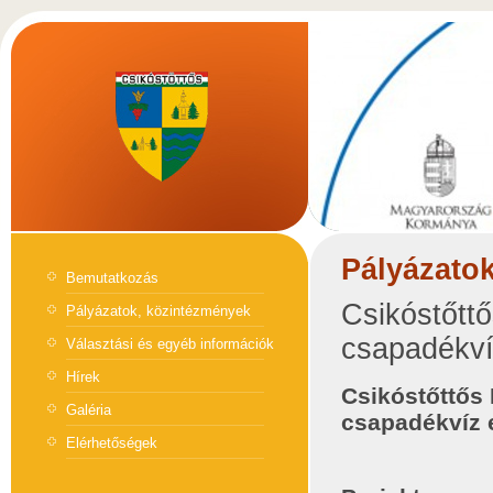
Pályázato
Bemutatkozás
Csikóstőtt
Pályázatok, közintézmények
csapadékví
Választási és egyéb információk
Hírek
Csikóstőttős
Galéria
csapadékvíz 
Elérhetőségek