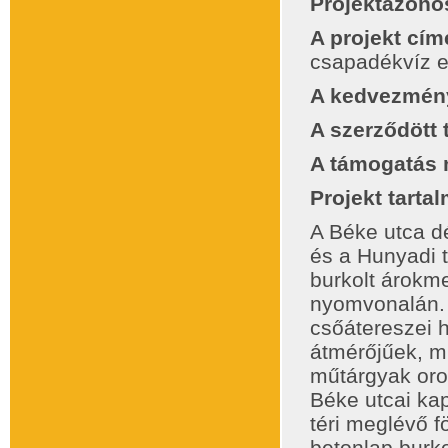
Projektazono
A projekt cím
csapadékvíz e
A kedvezmény
A szerződött
A támogatás 
Projekt tart
A Béke utca dé
és a Hunyadi 
burkolt árokme
nyomvonalán. 
csőátereszei h
átmérőjűek, mű
műtárgyak orom
Béke utcai ka
téri meglévő f
betonlap burko