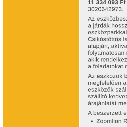
11 334 093 Ft
3020642973.
Az eszközbesze
a járdák hossz
eszközparkkal 
Csikóstőttős 
alapján, aktív
folyamatosan 
akik rendelke
a feladatokat 
Az eszközök b
megfelelően a
eszközök száll
szállító kedve
árajánlatát me
A beszerzett e
Zoomlion R