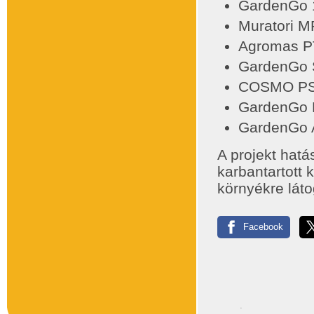
GardenGo 1
Muratori MR
Agromas PT-
GardenGo S
COSMO PS-3
GardenGo D
GardenGo 
A projekt hatá
karbantartott
környékre lát
Facebook