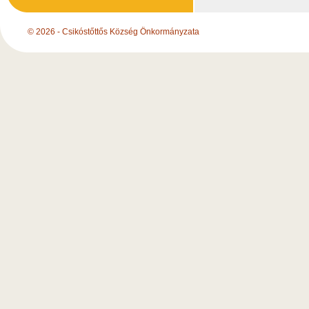
© 2026 - Csikóstőttős Község Önkormányzata