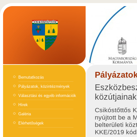
Pályázato
Bemutatkozás
Eszközbesze
Pályázatok, közintézmények
közútjainak
Választási és egyéb információk
Hírek
Csikóstőttős 
Galéria
nyújtott be a
Elérhetőségek
belterületi kö
KKE/2019 kóds