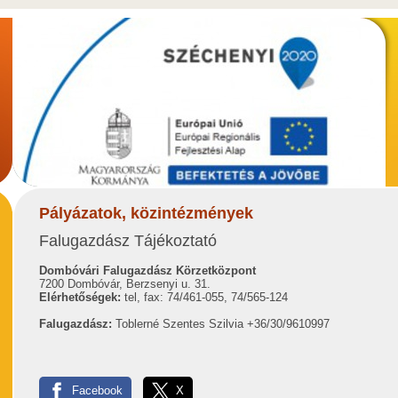
Pályázatok, közintézmények
Falugazdász Tájékoztató
Dombóvári Falugazdász Körzetközpont
7200 Dombóvár, Berzsenyi u. 31.
Elérhetőségek:
tel, fax: 74/461-055, 74/565-124
Falugazdász:
Toblerné Szentes Szilvia +36/30/9610997
Facebook
X