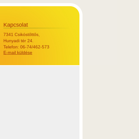
Kapcsolat
7341 Csikóstőttős,
Hunyadi tér 24.
Telefon: 06-74/462-573
E-mail küldése