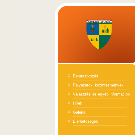
Bemutatkozás
Pályázatok, közintézmények
Választási és egyéb információk
Hírek
Galéria
Elérhetőségek