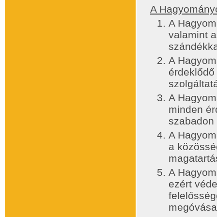
A Hagyományo
A Hagyomá
valamint a
szándékka
A Hagyomá
érdeklődő 
szolgáltat
A Hagyomá
minden ér
szabadon 
A Hagyomá
a közösség
magatartás
A Hagyomá
ezért véd
felelősség
megóvása 