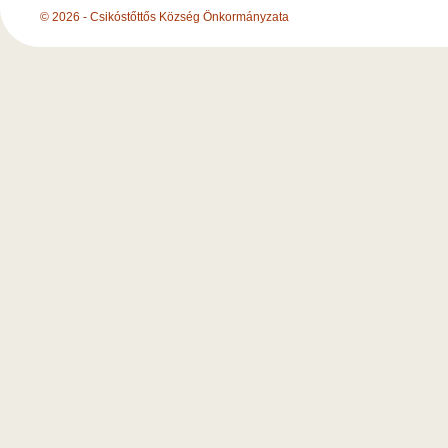
© 2026 - Csikóstőttős Község Önkormányzata