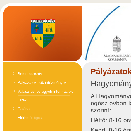
Pályázato
Bemutatkozás
Hagyomány
Pályázatok, közintézmények
Választási és egyéb információk
A Hagyományok
Hírek
egész évben lá
Galéria
szerint:
Elérhetőségek
Hétfő: 8-16 ór
Kedd: 8-16 ór