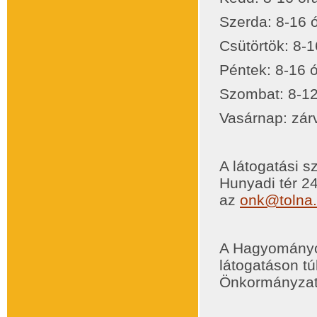
Szerda: 8-16 
Csütörtök: 8-1
Péntek: 8-16 
Szombat: 8-12
Vasárnap: zár
A látogatási 
Hunyadi tér 2
az
onk@tolna.
A Hagyományok
látogatáson tú
Önkormányzatá