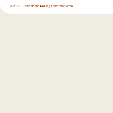
© 2026 - Csikóstőttős Község Önkormányzata