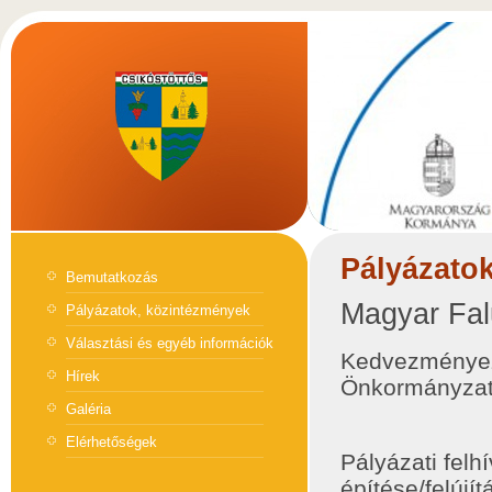
Pályázato
Bemutatkozás
Magyar Fal
Pályázatok, közintézmények
Választási és egyéb információk
Kedvezményeze
Hírek
Önkormányza
Galéria
Elérhetőségek
Pályázati felh
építése/felújí