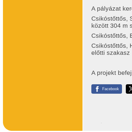
A pályázat ker
Csikóstőttős, 
között 304 m 
Csikóstőttős,
Csikóstőttős, 
előtti szakas
A projekt befe
Facebook