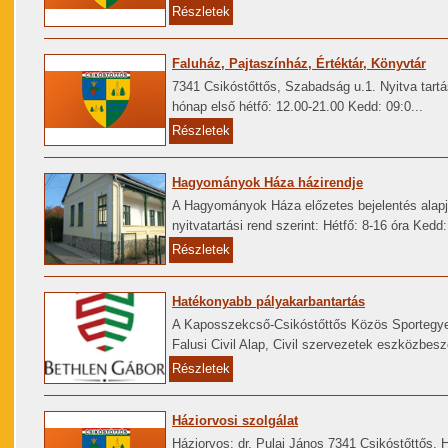
Részletek
Faluház, Pajtaszínház, Értéktár, Könyvtár
7341 Csikóstőttős, Szabadság u.1. Nyitva tar
hónap első hétfő: 12.00-21.00 Kedd: 09:0...
Részletek
Hagyományok Háza házirendje
A Hagyományok Háza előzetes bejelentés alapj
nyitvatartási rend szerint: Hétfő: 8-16 óra Kedd: 
Részletek
Hatékonyabb pályakarbantartás
A Kaposszekcső-Csikóstőttős Közös Sportegye
Falusi Civil Alap, Civil szervezetek eszközbesze
Részletek
Háziorvosi szolgálat
Háziorvos: dr. Pulai János 7341 Csikóstőttős,