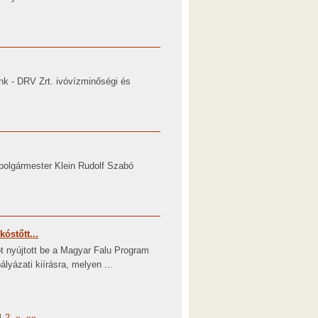
ink - DRV Zrt. ivóvízminőségi és
lpolgármester Klein Rudolf Szabó
óstőtt...
 nyújtott be a Magyar Falu Program
ázati kiírásra, melyen ...
1
2
»
»»