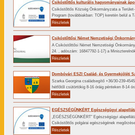
Csikóstőttős kulturális hagyományainak ápol
Csikóstőttős Község Önkormányzata a Terület- 
Program (továbbiakban: TOP) keretén belül a T
Részletek
Csikóstőttősi Német Nemzetiségi Önkormány
A Csikóstőttősi Német Nemzetiségi Önkormányz
24. , adószám: 16847792-1-17) a Miniszterelnö
Részletek
Dombóvári ESZI Család- és Gyermekjóléti Sz
Szarka Georgina családsegítő +36/30-239-45
hétfőtől csütörtökig 8-16 óráig pénteken 8-14 órá
Részletek
EGÉSZSÉGÜNKÉRT Egészségügyi alapellátás 
„EGÉSZSÉGÜNKÉRT” Egészségügyi alapellátás
Csikóstőttős polgárai egészségének megőrzése
Részletek