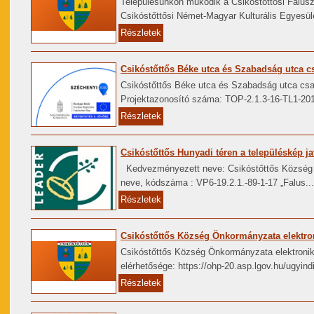
Településünkön működik a Csikóstőttősi Falus
Csikóstőttősi Német-Magyar Kulturális Egyesül
Részletek
Csikóstőttős Béke utca és Szabadság utca c
Csikóstőttős Béke utca és Szabadság utca c
Projektazonosító száma: TOP-2.1.3-16-TL1-201
Részletek
Csikóstőttős Hunyadi téren a településkép ja
Kedvezményezett neve: Csikóstőttős Község 
neve, kódszáma : VP6-19.2.1.-89-1-17 „Falus...
Részletek
Csikóstőttős Község Önkormányzata elektron
Csikóstőttős Község Önkormányzata elektroniku
elérhetősége: https://ohp-20.asp.lgov.hu/ugyind
Részletek