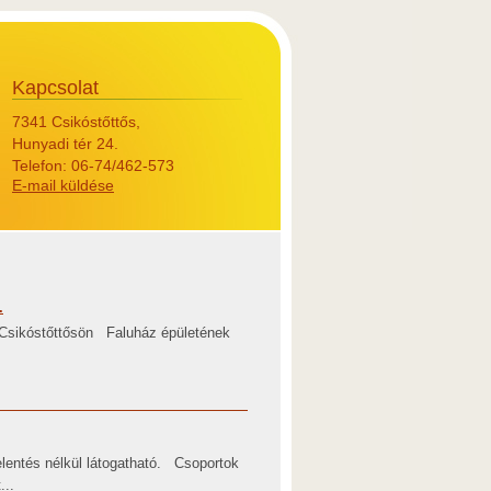
Kapcsolat
7341 Csikóstőttős,
Hunyadi tér 24.
Telefon: 06-74/462-573
E-mail küldése
.
e Csikóstőttősön Faluház épületének
elentés nélkül látogatható. Csoportok
...