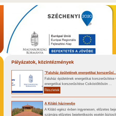
Pályázatok, közintézmények
"Faluház épületének energetikai korszerűsí..
Faluház épületének energetikai korszerűsítés
energetikai korszerűsítése Csikóstőttősön ...
Részletek
A Kilátó házirendje
A Kilátó egész évben ingyenesen, előzetes bej
számára előzetes bejelentkezés esetén biztosít