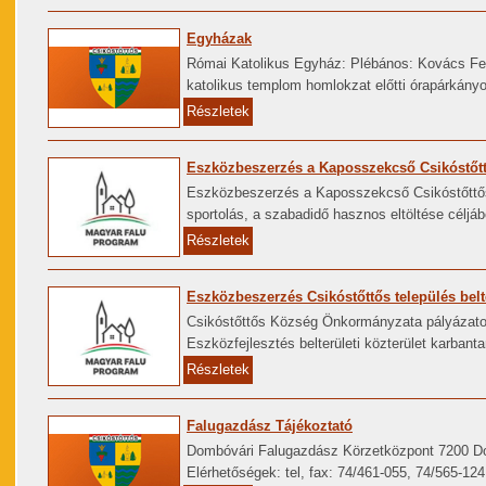
Egyházak
Római Katolikus Egyház: Plébános: Kovács Fer
katolikus templom homlokzat előtti órapárkányo
Részletek
Eszközbeszerzés a Kaposszekcső Csikóstőtt
Eszközbeszerzés a Kaposszekcső Csikóstőttős
sportolás, a szabadidő hasznos eltöltése céljáb
Részletek
Eszközbeszerzés Csikóstőttős település belte
Csikóstőttős Község Önkormányzata pályázatot
Eszközfejlesztés belterületi közterület karban
Részletek
Falugazdász Tájékoztató
Dombóvári Falugazdász Körzetközpont 7200 Do
Elérhetőségek: tel, fax: 74/461-055, 74/565-12