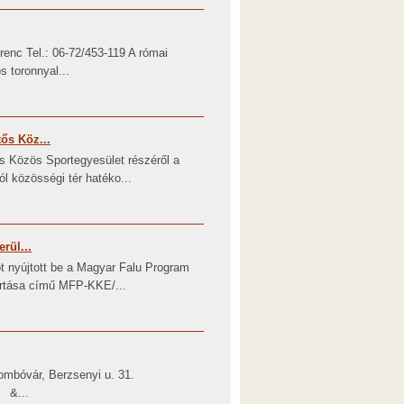
enc Tel.: 06-72/453-119 A római
s toronnyal...
ős Köz...
 Közös Sportegyesület részéről a
ól közösségi tér hatéko...
rül...
 nyújtott be a Magyar Falu Program
tartása című MFP-KKE/...
mbóvár, Berzsenyi u. 31.
4 &...