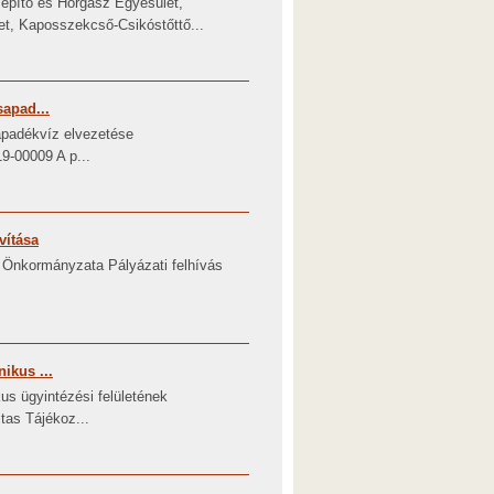
zépítő és Horgász Egyesület,
et, Kaposszekcső-Csikóstőttő...
sapad...
sapadékvíz elvezetése
9-00009 A p...
vítása
Önkormányzata Pályázati felhívás
ikus ...
s ügyintézési felületének
itas Tájékoz...