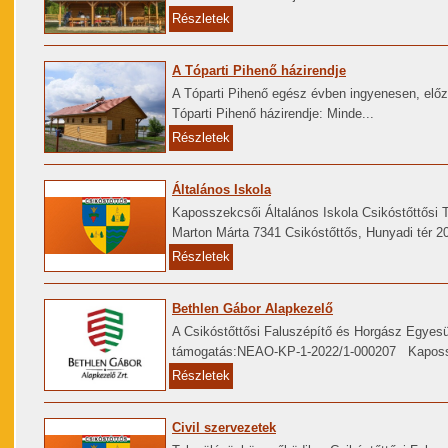
Részletek
A Tóparti Pihenő házirendje
A Tóparti Pihenő egész évben ingyenesen, előz
Tóparti Pihenő házirendje: Minde...
Részletek
Általános Iskola
Kaposszekcsői Általános Iskola Csikóstőttősi T
Marton Márta 7341 Csikóstőttős, Hunyadi tér 20.
Részletek
Bethlen Gábor Alapkezelő
A Csikóstőttősi Faluszépítő és Horgász Egyesü
támogatás:NEAO-KP-1-2022/1-000207 Kaposs
Részletek
Civil szervezetek