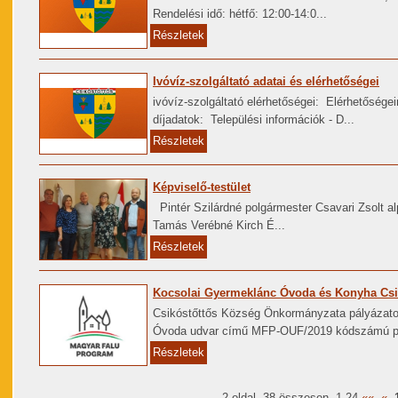
Rendelési idő: hétfő: 12:00-14:0...
Részletek
Ivóvíz-szolgáltató adatai és elérhetőségei
ivóvíz-szolgáltató elérhetőségei: Elérhetősége
díjadatok: Települési információk - D...
Részletek
Képviselő-testület
Pintér Szilárdné polgármester Csavari Zsolt a
Tamás Verébné Kirch É...
Részletek
Kocsolai Gyermeklánc Óvoda és Konyha Csik
Csikóstőttős Község Önkormányzata pályázatot
Óvoda udvar című MFP-OUF/2019 kódszámú pály
Részletek
2
oldal,
38
összesen,
1-24
««
«