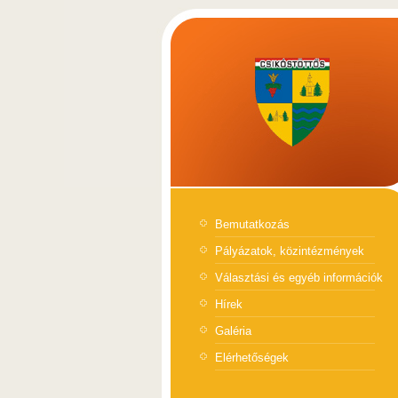
Bemutatkozás
Pályázatok, közintézmények
Választási és egyéb információk
Hírek
Galéria
Elérhetőségek