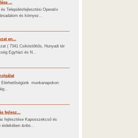
ása ...
és Településfejlesztési Operatív
ársadalom és környez...
zat en...
at ( 7341 Csikóstőttős, Hunyadi tér
kség Egyházi és N...
olgálat
45 Elérhetőségünk munkanapokon:
ig...
fejlesz...
 fejlesztése Kaposszekcső és
 érdekében &nbs...